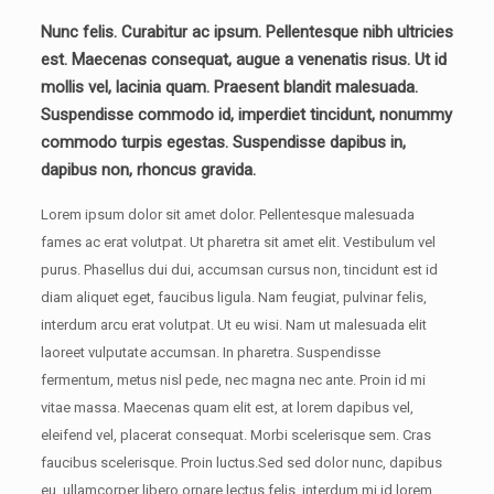
Nunc felis. Curabitur ac ipsum. Pellentesque nibh ultricies
est. Maecenas consequat, augue a venenatis risus. Ut id
mollis vel, lacinia quam. Praesent blandit malesuada.
Suspendisse commodo id, imperdiet tincidunt, nonummy
commodo turpis egestas. Suspendisse dapibus in,
dapibus non, rhoncus gravida.
Lorem ipsum dolor sit amet dolor. Pellentesque malesuada
fames ac erat volutpat. Ut pharetra sit amet elit. Vestibulum vel
purus. Phasellus dui dui, accumsan cursus non, tincidunt est id
diam aliquet eget, faucibus ligula. Nam feugiat, pulvinar felis,
interdum arcu erat volutpat. Ut eu wisi. Nam ut malesuada elit
laoreet vulputate accumsan. In pharetra. Suspendisse
fermentum, metus nisl pede, nec magna nec ante. Proin id mi
vitae massa. Maecenas quam elit est, at lorem dapibus vel,
eleifend vel, placerat consequat. Morbi scelerisque sem. Cras
faucibus scelerisque. Proin luctus.Sed sed dolor nunc, dapibus
eu, ullamcorper libero ornare lectus felis, interdum mi id lorem.